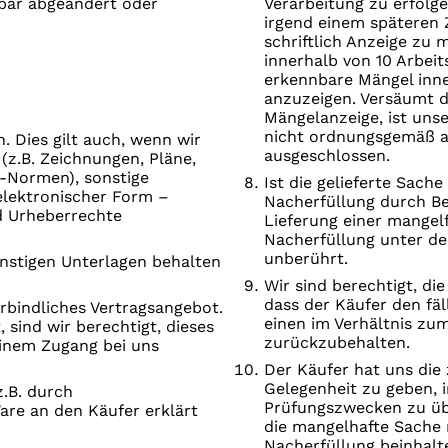
elbar abgeändert oder
Verarbeitung zu erfolge
irgend­ einem späteren 
schriftlich Anzeige zu 
innerhalb von 10 Arbei
erkennbare Mängel inner
anzuzeigen. Versäumt 
Mängelanzeige, ist unse
nicht ordnungsgemäß an
. Dies gilt auch, wenn wir
ausgeschlossen.
z.B. Zeichnungen, Pläne,
-Normen), sonstige
Ist die gelieferte Sach
elektronischer Form –
Nacherfüllung durch B
d Urheberrechte
Lieferung einer mangelf
Nacherfüllung unter de
unberührt.
nstigen Unterlagen behalten
Wir sind berechtigt, d
dass der Käufer den fäl
erbindliches Vertragsangebot.
einen im Verhältnis zu
 sind wir berechtigt, dieses
zurückzubehalten.
einem Zugang bei uns
Der Käufer hat uns die
Gelegenheit zu geben, 
.B. durch
Prüfungszwecken zu übe
are an den Käufer erklärt
die mangelhafte Sache 
Nacherfüllung beinhal