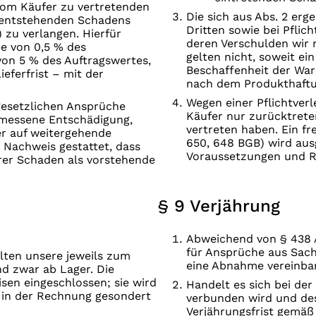
vom Käufer zu vertretenden
Die sich aus Abs. 2 e
s entstehenden Schadens
Dritten sowie bei Pflic
 zu verlangen. Hierfür
deren Verschulden wir n
e von 0,5 % des
gelten nicht, soweit ei
von 5 % des Auftragswertes,
Beschaffenheit der Wa
ieferfrist – mit der
nach dem Produkthaftu
Wegen einer Pflichtverl
esetzlichen Ansprüche
Käufer nur zurücktrete
messene Entschädigung,
vertreten haben. Ein f
er auf weitergehende
650, 648 BGB) wird aus
Nachweis gestattet, dass
Voraussetzungen und R
rer Schaden als vorstehende
§ 9 Verjährung
Abweichend von § 438 Ab
für Ansprüche aus Sach
gelten unsere jeweils zum
eine Abnahme vereinbar
nd zwar ab Lager. Die
isen eingeschlossen; sie wird
Handelt es sich bei de
 in der Rechnung gesondert
verbunden wird und des
Verjährungsfrist gemäß