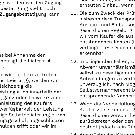
ege, werden wir den Zugang
erneuten Einbau, wenn 
bestätigung stellt noch
Die zum Zweck der Prü
e Zugangsbestätigung kann
insbeson­ dere Transpor
Ausbau- und Einbaukos
gesetzlichen Regelung, 
wir vom Käufer die aus
entstandenen Kosten (i
verlangen, es sei denn,
erkennbar.
 uns bei Annahme der
beträgt die Lieferfrist
In dringenden Fällen, z
s.
Abwehr unverhältnismäß
selbst zu beseitigen un
ie wir nicht zu vertreten
Aufwendungen zu verlan
er Leistung), werden wir
unverzüglich, nach Mögl
eichzeitig die
Selbstvornahmerecht be
Leistung auch innerhalb der
entsprechende Nacherfü
t, ganz oder teilweise vom
enleistung des Käufers
Wenn die Nacherfüllung
tverfügbarkeit der Leistung
Käufer zu setzende ang
tige Selbstbelieferung durch
gesetzlichen Vorschrift
ungsgeschäft abgeschlossen
zurücktreten oder den 
ulden trifft oder wir im
besteht jedoch kein Rüc
Ansprüche des Käufers 