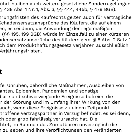
erührt bleiben auch weitere gesetzliche Sonderregelungen
§ 438 Abs. 1 Nr. 1, Abs. 3, §§ 444, 445b, § 479 BGB).
rungsfristen des Kaufrechts gelten auch für vertragliche
Schadensersatzansprüche des Käufers, die auf einem
n, es sei denn, die Anwendung der regelmäßigen
 (§§ 195, 199 BGB) würde im Einzelfall zu einer kürzeren
adensersatzansprüche des Käufers gem. § 8 Abs. 2 Satz 1
ach dem Produkthaftungsgesetz verjähren ausschließlich
erjährungsfristen.
t
fe, Unruhen, behördliche Maßnahmen, Ausbleiben von
ranten, Epidemien, Pandemien und sonstige
are und schwerwiegende Ereignisse befreien die
er der Störung und im Umfang ihrer Wirkung von den
t auch, wenn diese Ereignisse zu einem Zeitpunkt
etroffene Vertragspartner in Verzug befindet, es sei denn,
ch oder grob fahrlässig verursacht hat. Die
ichtet, im Rahmen des Zumutbaren unverzüglich die
n zu geben und ihre Verpflichtungen den veränderten