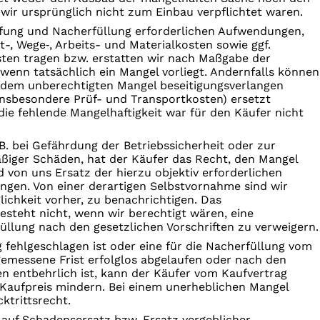
wir ursprünglich nicht zum Einbau verpflichtet waren.
fung und Nacherfüllung erforderlichen Aufwendungen,
t-, Wege‐, Arbeits- und Materialkosten sowie ggf.
ten tragen bzw. erstatten wir nach Maßgabe der
wenn tatsächlich ein Mangel vorliegt. Andernfalls können
 dem unberechtigten Mangel­ beseitigungsverlangen
nsbesondere Prüf- und Transportkosten) ersetzt
 die fehlende Mangelhaftigkeit war für den Käufer nicht
.B. bei Gefährdung der Betriebssicherheit oder zur
iger Schäden, hat der Käufer das Recht, den Mangel
d von uns Ersatz der hierzu objektiv erforderlichen
gen. Von einer derartigen Selbstvornahme sind wir
ichkeit vorher, zu benachrichtigen. Das
steht nicht, wenn wir berechtigt wären, eine
llung nach den gesetzlichen Vorschriften zu verweigern.
 fehlgeschlagen ist oder eine für die Nacherfüllung vom
emessene Frist erfolglos abgelaufen oder nach den
en entbehrlich ist, kann der Käufer vom Kaufvertrag
Kaufpreis mindern. Bei einem unerheblichen Mangel
ktrittsrecht.
auf Schadensersatz bzw. Ersatz vergeblicher