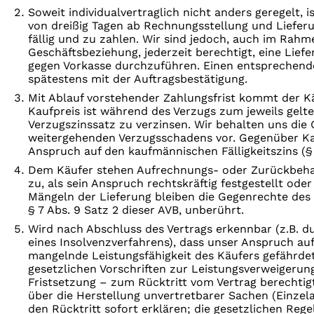
Soweit individualvertraglich nicht anders geregelt, i
von dreißig Tagen ab Rechnungs­stellung und Liefe
fällig und zu zahlen. Wir sind jedoch, auch im Rahm
Geschäftsbeziehung, jederzeit berechtigt, eine Lief
gegen Vorkasse durchzu­führen. Einen entsprechend
spätestens mit der Auftragsbestätigung.
Mit Ablauf vorstehender Zahlungsfrist kommt der Kä
Kaufpreis ist während des Verzugs zum jeweils gelt
Verzugszinssatz zu verzinsen. Wir behalten uns di
weitergehenden Verzugsschadens vor. Gegenüber Ka
Anspruch auf den kaufmännischen Fälligkeitszins (
Dem Käufer stehen Aufrechnungs- oder Zurückbeha
zu, als sein Anspruch rechtskräftig festgestellt oder 
Mängeln der Lieferung bleiben die Gegenrechte des
§ 7 Abs. 9 Satz 2 dieser AVB, unberührt.
Wird nach Abschluss des Vertrags erkennbar (z.B. d
eines Insolvenzverfahrens), dass unser Anspruch au
mangelnde Leistungsfähigkeit des Käufers gefährdet
gesetzlichen Vorschriften zur Leistungsverweigerun
Fristsetzung – zum Rücktritt vom Vertrag berechtigt
über die Herstellung unvertretbarer Sachen (Einzel
den Rücktritt sofort erklären; die gesetzlichen Reg