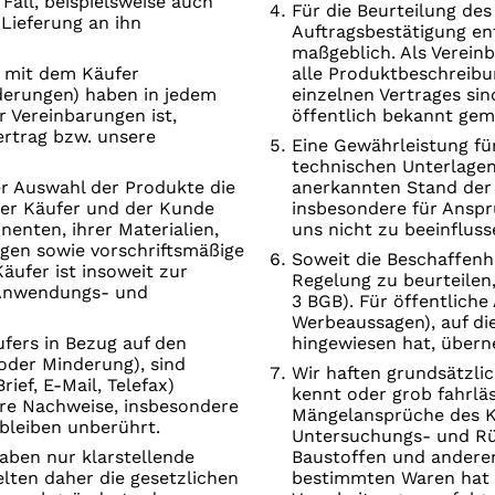
Fall, beispielsweise auch
Für die Beurteilung des
Lieferung an ihn
Auftragsbestätigung en
maßgeblich. Als Vereinb
en mit dem Käufer
alle Produktbeschreibu
derungen) haben in jedem
einzelnen Vertrages si
r Vereinbarungen ist,
öffentlich bekannt gem
ertrag bzw. unsere
Eine Gewährleistung für
technischen Unterlagen
er Auswahl der Produkte die
anerkannten Stand der 
er Käufer und der Kunde
insbesondere für Anspr
nenten, ihrer Materialien,
uns nicht zu beeinflus
gen sowie vorschriftsmäßige
Soweit die Beschaffenhe
äufer ist insoweit zur
Regelung zu beurteilen,
 Anwendungs- und
3 BGB). Für öffentliche
Werbeaussagen), auf die
fers in Bezug auf den
hingewiesen hat, übern
 oder Minderung), sind
Wir haften grundsätzlic
rief, E-Mail, Telefax)
kennt oder grob fahrläs
re Nachweise, insbesondere
Mängelansprüche des Kä
 bleiben unberührt.
Untersuchungs- und Rüg
haben nur klarstellende
Baustoffen und anderen
lten daher die gesetzlichen
bestimmten Waren hat e