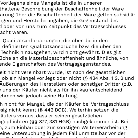
 Vorliegens eines Mangels ist die in unserer
thaltene Beschreibung der Beschaffenheit der Ware
arung über die Beschaffenheit der Ware gelten subsidiär
ngen und Herstellerangaben, die Gegenstand des
nd oder von uns zum Zeitpunkt des Vertragsschlusses
acht waren.
 Qualitätsanforderungen, die über die in den
 definierten Qualitätsansprüche bzw. die über den
Technik hinausgehen, wird nicht gewährt. Dies gilt
üche an die Materialbeschaffenheit und ähnliche, von
sende Eigenschaften des Vertragsgegenstandes.
it nicht vereinbart wurde, ist nach der gesetzlichen
 ob ein Mangel vorliegt oder nicht (§ 434 Abs. 1 S. 2 und
 Äußerungen des Herstellers oder sonstiger Dritter (z.B.
 uns der Käufer nicht als für ihn kaufentscheidend
ehmen wir jedoch keine Haftung.
h nicht für Mängel, die der Käufer bei Vertragsschluss
sig nicht kennt (§ 442 BGB). Weiterhin setzen die
ufers voraus, dass er seinen gesetzlichen
epflichten (§§ 377, 381 HGB) nachgekommen ist. Bei
, zum Einbau oder zur sonstigen Weiterverarbeitung
ine Untersuchung in jedem Fall unmittelbar vor der