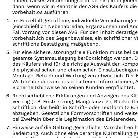
haben. Dieses Zustimmungserfordernis gilt in jedem 
dann, wenn wir in Kenntnis der AGB des Käufers die 
vorbehaltlos ausführen.
Im Einzelfall getroffene, individuelle Vereinbarung
(einschließlich Nebenabreden, Ergänzungen und Än
Fall Vorrang vor diesen AVB. Für den Inhalt derartige
vorbehaltlich des Gegenbeweises, ein schriftlicher V
schriftliche Bestätigung maßgebend.
Für eine sichere, störungsfreie Funktion muss bei d
gesamte Systemauslegung berücksichtigt werden. D
des Käufers sind für die richtige Auswahl der Kompo
die physikalischen und chemischen Einsatzbedingun
Montage, Betrieb und Wartung verantwortlich. Der K
Weitergabe der von uns erhaltenen Informationen,
Sicherheitshinweise an seinen Kunden verpflichtet.
Rechtserhebliche Erklärungen und Anzeigen des Käu
Vertrag (z.B. Fristsetzung, Mängelanzeige, Rücktritt
schriftlich, das heißt in Schrift- oder Textform (z.B. B
abzugeben. Gesetzliche Formvorschriften und weite
bei Zweifeln über die Legitimation des Erklärenden,
Hinweise auf die Geltung gesetzlicher Vorschriften 
Bedeutung. Auch ohne eine derartige Klarstellung ge