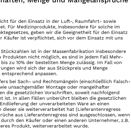
chaften, Menge und Mängelansprüche
cht für den Einsatz in der Luft-, Raumfahrt- sowie
net. Für Medizinprodukte, insbesondere für solche im
ktegesetzes, geben wir die Geeignetheit für den Einsatz
er Käufer ist verpflichtet, sich vor dem Einsatz mit uns
 Stückzahlen ist in der Massenfabrikation insbesondere
 Produkten nicht möglich, es sind in jedem Fall Mehr-
bis zu 10% der bestellten Menge zulässig. Im Fall von
rungen wird sich der aus Stückpreis und Menge
 entsprechend anpassen.
fers bei Sach- und Rechtsmängeln (einschließlich Falsch-
owie unsachgemäßer Montage oder mangelhafter
en die gesetzlichen Vorschriften, soweit nachfolgend
 ist. In allen Fällen unberührt bleiben die gesetzlichen
 Endlieferung der unverarbeiteten Ware an einen
dieser sie weiterverarbeitet hat (Lieferantenregress
rüche aus Lieferantenregress sind ausgeschlossen, wenn
 durch den Käufer oder einen anderen Unternehmer, z.B.
eres Produkt, weiterverarbeitet wurde.