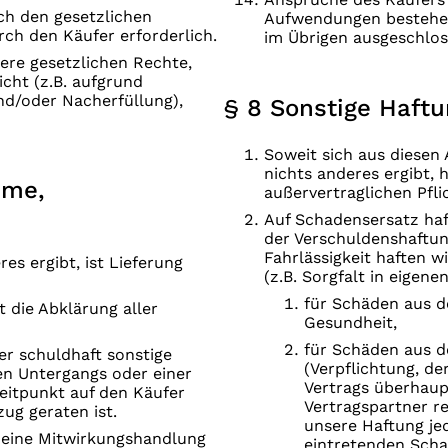
ch den gesetzlichen
Aufwendungen bestehen
rch den Käufer erforderlich.
im Übrigen ausgeschlos
ere gesetzlichen Rechte,
cht (z.B. aufgrund
d/oder Nacherfüllung),
§ 8 Sonstige Haft
Soweit sich aus diesen
nichts anderes ergibt, 
hme,
außervertraglichen Pfli
Auf Schadensersatz ha
der Verschuldenshaftung
Fahrlässigkeit haften w
es ergibt, ist Lieferung
(z.B. Sorgfalt in eigen
für Schäden aus d
 die Abklärung aller
Gesundheit,
für Schäden aus de
r schuldhaft sonstige
(Verpflichtung, d
gen Untergangs oder einer
Vertrags überhaup
eitpunkt auf den Käufer
Vertragspartner re
ug geraten ist.
unsere Haftung je
 eine Mitwirkungshandlung
eintretenden Scha