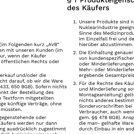
§ 7 Produkteigens
des Käufers
Unsere Produkte sind ni
Nuklearindustrie geeig
Sinne des Medizinprodu
im Einzelfall frei und d
(im Folgenden kurz „AVB“
hierüber abzustimmen.
gen mit unseren Kunden (im
Die Einhaltung genauer
ur, wenn der Käufer
von kundenspezifischen
 öffentlichen Rechts oder
oder Minderlieferungen 
Mehr- oder Minderliefe
Verkauf und/oder die
ergebende Gesamtpreis
cht darauf, ob wir die Ware
Für die Rechte des Käu
 433, 650 BGB). Sofern nichts
und Minderlieferung s
unkt der Bestellung des
Montageanleitung) gelt
in Textform mitgeteilten
nichts anderes bestimmt
ge künftige Verträge, ohne
Sondervorschriften bei
n müssten.
Verbraucher, auch wenn 
tgegenstehende oder
gem. §§ 478 BGB). Ansp
Käufers werden nur dann
die man- gelhafte Ware
tung ausdrücklich zugestimmt
durch Einbau in ein and