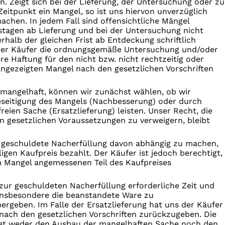
n. Zeigt sich bei der Lieferung, der Untersuchung oder zu
Zeitpunkt ein Mangel, so ist uns hiervon unverzüglich
machen. In jedem Fall sind offensichtliche Mängel
tstagen ab Lieferung und bei der Untersuchung nicht
halb der gleichen Frist ab Entdeckung schriftlich
der Käufer die ordnungsgemäße Unter­suchung und/oder
re Haftung für den nicht bzw. nicht rechtzeitig oder
gezeigten Mangel nach den gesetzlichen Vorschriften
e mangelhaft, können wir zunächst wählen, ob wir
eseitigung des Mangels (Nachbesserung) oder durch
reien Sache (Ersatzlieferung) leisten. Unser Recht, die
n gesetzlichen Voraussetzungen zu verweigern, bleibt
ie geschuldete Nacherfüllung davon abhängig zu machen,
ligen Kaufpreis bezahlt. Der Käufer ist jedoch berechtigt,
m Mangel angemessenen Teil des Kaufpreises
 zur geschuldeten Nacherfüllung erforderliche Zeit und
insbesondere die beanstandete Ware zu
rgeben. Im Falle der Ersatzlieferung hat uns der Käufer
nach den gesetzlichen Vorschriften zurückzugeben. Die
tet weder den Ausbau der mangelhaften Sache noch den