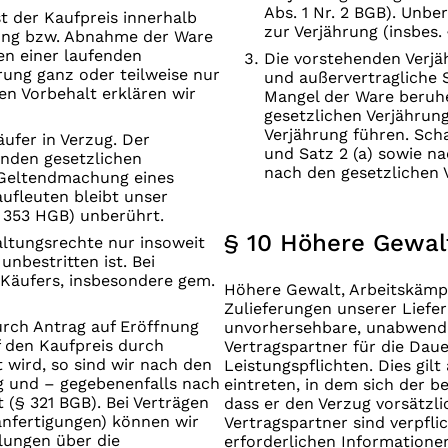
Abs. 1 Nr. 2 BGB). Unb
st der Kaufpreis innerhalb
zur Verjährung (insbes. 
rung bzw. Abnahme der Ware
en einer laufenden
Die vorstehenden Verjäh
erung ganz oder teilweise nur
und außervertragliche 
en Vorbehalt erklären wir
Mangel der Ware beruhe
gesetzlichen Verjährung
Verjährung führen. Sch
ufer in Verzug. Der
und Satz 2 (a) sowie n
enden gesetzlichen
nach den gesetzlichen V
e Geltendmachung eines
ufleuten bleibt unser
§ 353 HGB) unberührt.
§ 10 Höhere Gewal
ltungsrechte nur insoweit
unbestritten ist. Bei
 Käufers, insbesondere gem.
Höhere Gewalt, Arbeitskämp
Zulieferungen unserer Liefe
urch Antrag auf Eröffnung
unvorhersehbare, unabwendb
f den Kaufpreis durch
Vertragspartner für die Dau
 wird, so sind wir nach den
Leistungspflichten. Dies gil
g und – gegebenenfalls nach
eintreten, in dem sich der b
 (§ 321 BGB). Bei Verträgen
dass er den Verzug vorsätzli
anfertigungen) können wir
Vertragspartner sind verpfl
elungen über die
erforderlichen Informatione