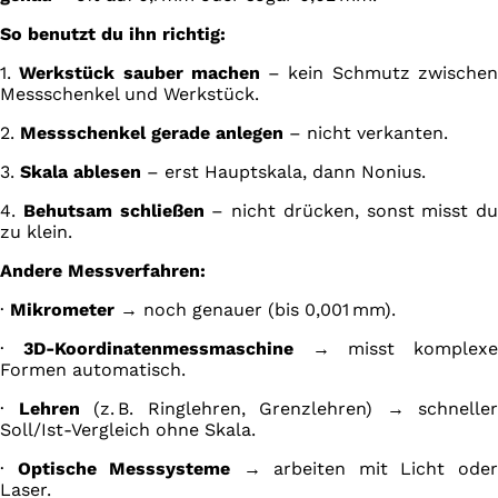
So benutzt du ihn richtig:
1.
Werkstück sauber machen
– kein Schmutz zwische
Messschenkel und Werkstück.
2.
Messschenkel gerade anlegen
– nicht verkanten.
3.
Skala ablesen
– erst Hauptskala, dann Nonius.
4.
Behutsam schließen
– nicht drücken, sonst misst du
zu klein.
Andere Messverfahren:
·
Mikrometer
→ noch genauer (bis 0,001 mm).
·
3D-Koordinatenmessmaschine
→ misst komplexe
Formen automatisch.
·
Lehren
(z. B. Ringlehren, Grenzlehren) → schneller
Soll/Ist-Vergleich ohne Skala.
·
Optische Messsysteme
→ arbeiten mit Licht ode
Laser.