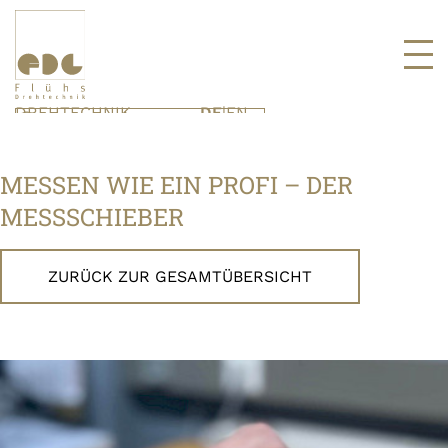
DREHTECHNIK
DE
|
EN
UNTERNEHMEN
KONTAKT
DREHTEILE
KARRIERE
VENTILTECHNIK
AUSBILDUNG
MESSEN WIE EIN PROFI – DER
VENTILE
STELLENPORTAL
SYSTEMTECHNIK
MESSSCHIEBER
BAUGRUPPEN
PRODUKTE
ZURÜCK ZUR GESAMTÜBERSICHT
MESSEN & EVENTS
BLOG