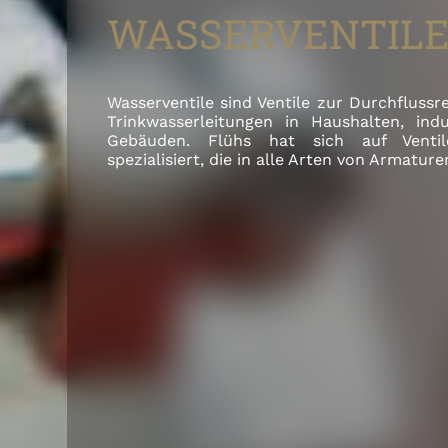
WASSERVENTIL
Wasserventile sind Ventile zur Durchflussr
Trinkwasserleitungen in Haushalten, ind
Gebäuden. Flühs hat sich auf Ventil
spezialisiert, die in alle Arten von Armature