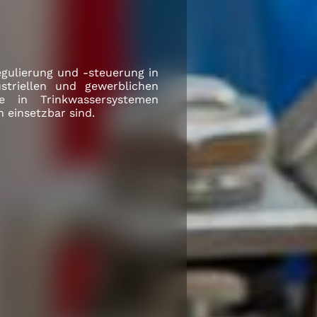
E
egulierung und -steuerung in
ustriellen und gewerblichen
e in Trinkwassersystemen
n einsetzbar sind.