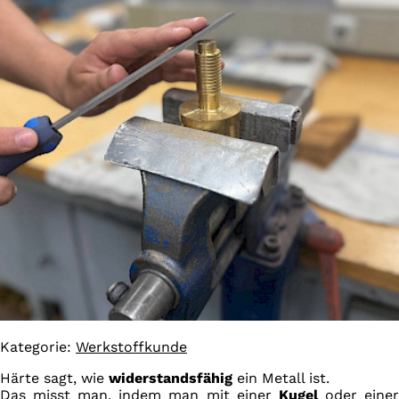
Kategorie:
Werkstoffkunde
Härte sagt, wie
widerstandsfähig
ein Metall ist.
Das misst man, indem man mit einer
Kugel
oder eine