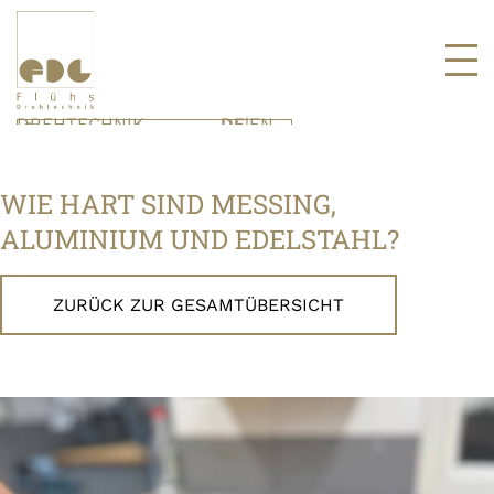
DREHTECHNIK
DE
|
EN
UNTERNEHMEN
KONTAKT
DREHTEILE
KARRIERE
VENTILTECHNIK
AUSBILDUNG
WIE HART SIND MESSING,
VENTILE
STELLENPORTAL
SYSTEMTECHNIK
ALUMINIUM UND EDELSTAHL?
BAUGRUPPEN
PRODUKTE
ZURÜCK ZUR GESAMTÜBERSICHT
MESSEN & EVENTS
BLOG