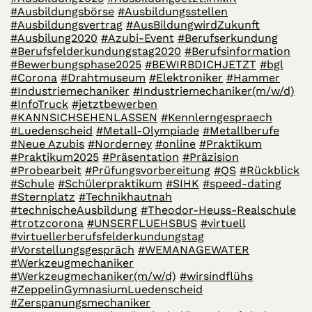
#Ausbildungsbörse
#Ausbildungsstellen
#Ausbildungsvertrag
#AusBildungwirdZukunft
#Ausbilung2020
#Azubi-Event
#Berufserkundung
#Berufsfelderkundungstag2020
#Berufsinformation
#Bewerbungsphase2025
#BEWIRBDICHJETZT
#bgl
#Corona
#Drahtmuseum
#Elektroniker
#Hammer
#Industriemechaniker
#Industriemechaniker(m/w/d)
#InfoTruck
#jetztbewerben
#KANNSICHSEHENLASSEN
#Kennlerngespraech
#Luedenscheid
#Metall-Olympiade
#Metallberufe
#Neue Azubis
#Norderney
#online
#Praktikum
#Praktikum2025
#Präsentation
#Präzision
#Probearbeit
#Prüfungsvorbereitung
#QS
#Rückblick
#Schule
#Schülerpraktikum
#SIHK
#speed-dating
#Sternplatz
#Technikhautnah
#technischeAusbildung
#Theodor-Heuss-Realschule
#trotzcorona
#UNSERFLUEHSBUS
#virtuell
#virtuellerberufsfelderkundungstag
#Vorstellungsgespräch
#WEMANAGEWATER
#Werkzeugmechaniker
#Werkzeugmechaniker(m/w/d)
#wirsindflühs
#ZeppelinGymnasiumLuedenscheid
#Zerspanungsmechaniker