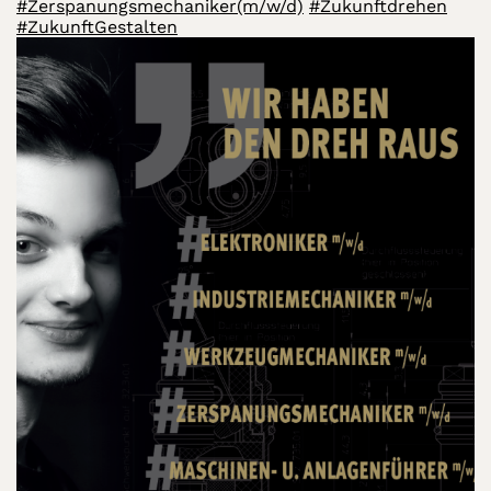
#Zerspanungsmechaniker(m/w/d)
#Zukunftdrehen
#ZukunftGestalten