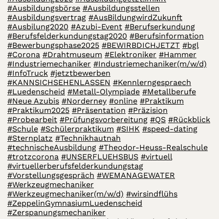
#Ausbildungsbörse
#Ausbildungsstellen
#Ausbildungsvertrag
#AusBildungwirdZukunft
#Ausbilung2020
#Azubi-Event
#Berufserkundung
#Berufsfelderkundungstag2020
#Berufsinformation
#Bewerbungsphase2025
#BEWIRBDICHJETZT
#bgl
#Corona
#Drahtmuseum
#Elektroniker
#Hammer
#Industriemechaniker
#Industriemechaniker(m/w/d)
#InfoTruck
#jetztbewerben
#KANNSICHSEHENLASSEN
#Kennlerngespraech
#Luedenscheid
#Metall-Olympiade
#Metallberufe
#Neue Azubis
#Norderney
#online
#Praktikum
#Praktikum2025
#Präsentation
#Präzision
#Probearbeit
#Prüfungsvorbereitung
#QS
#Rückblick
#Schule
#Schülerpraktikum
#SIHK
#speed-dating
#Sternplatz
#Technikhautnah
#technischeAusbildung
#Theodor-Heuss-Realschule
#trotzcorona
#UNSERFLUEHSBUS
#virtuell
#virtuellerberufsfelderkundungstag
#Vorstellungsgespräch
#WEMANAGEWATER
#Werkzeugmechaniker
#Werkzeugmechaniker(m/w/d)
#wirsindflühs
#ZeppelinGymnasiumLuedenscheid
#Zerspanungsmechaniker