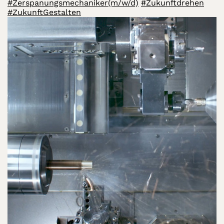
#Zerspanungsmechaniker(m/w/d)
#Zukunftdrehen
#ZukunftGestalten