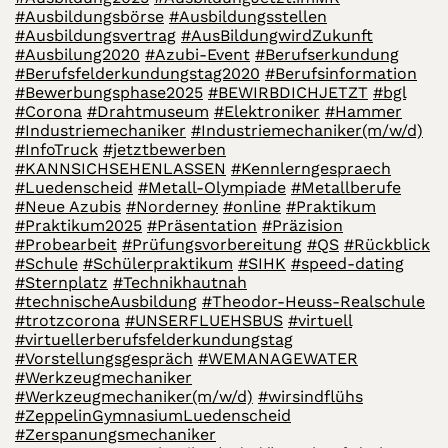
#Ausbildungsbörse
#Ausbildungsstellen
#Ausbildungsvertrag
#AusBildungwirdZukunft
#Ausbilung2020
#Azubi-Event
#Berufserkundung
#Berufsfelderkundungstag2020
#Berufsinformation
#Bewerbungsphase2025
#BEWIRBDICHJETZT
#bgl
#Corona
#Drahtmuseum
#Elektroniker
#Hammer
#Industriemechaniker
#Industriemechaniker(m/w/d)
#InfoTruck
#jetztbewerben
#KANNSICHSEHENLASSEN
#Kennlerngespraech
#Luedenscheid
#Metall-Olympiade
#Metallberufe
#Neue Azubis
#Norderney
#online
#Praktikum
#Praktikum2025
#Präsentation
#Präzision
#Probearbeit
#Prüfungsvorbereitung
#QS
#Rückblick
#Schule
#Schülerpraktikum
#SIHK
#speed-dating
#Sternplatz
#Technikhautnah
#technischeAusbildung
#Theodor-Heuss-Realschule
#trotzcorona
#UNSERFLUEHSBUS
#virtuell
#virtuellerberufsfelderkundungstag
#Vorstellungsgespräch
#WEMANAGEWATER
#Werkzeugmechaniker
#Werkzeugmechaniker(m/w/d)
#wirsindflühs
#ZeppelinGymnasiumLuedenscheid
#Zerspanungsmechaniker