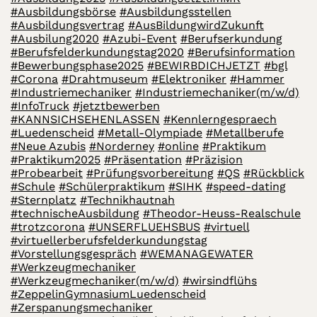
#Ausbildungsbörse
#Ausbildungsstellen
#Ausbildungsvertrag
#AusBildungwirdZukunft
#Ausbilung2020
#Azubi-Event
#Berufserkundung
#Berufsfelderkundungstag2020
#Berufsinformation
#Bewerbungsphase2025
#BEWIRBDICHJETZT
#bgl
#Corona
#Drahtmuseum
#Elektroniker
#Hammer
#Industriemechaniker
#Industriemechaniker(m/w/d)
#InfoTruck
#jetztbewerben
#KANNSICHSEHENLASSEN
#Kennlerngespraech
#Luedenscheid
#Metall-Olympiade
#Metallberufe
#Neue Azubis
#Norderney
#online
#Praktikum
#Praktikum2025
#Präsentation
#Präzision
#Probearbeit
#Prüfungsvorbereitung
#QS
#Rückblick
#Schule
#Schülerpraktikum
#SIHK
#speed-dating
#Sternplatz
#Technikhautnah
#technischeAusbildung
#Theodor-Heuss-Realschule
#trotzcorona
#UNSERFLUEHSBUS
#virtuell
#virtuellerberufsfelderkundungstag
#Vorstellungsgespräch
#WEMANAGEWATER
#Werkzeugmechaniker
#Werkzeugmechaniker(m/w/d)
#wirsindflühs
#ZeppelinGymnasiumLuedenscheid
#Zerspanungsmechaniker