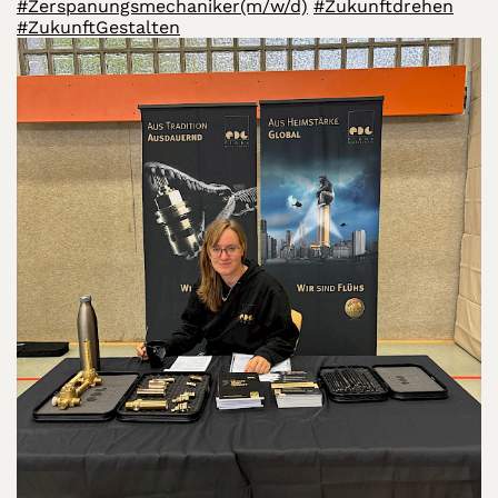
#Zerspanungsmechaniker(m/w/d)
#Zukunftdrehen
#ZukunftGestalten