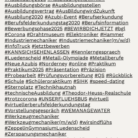
#Ausbildungsbörse
#Ausbildungsstellen
#Ausbildungsvertrag
#AusBildungwirdZukunft
#Ausbilung2020
#Azubi-Event
#Berufserkundung
#Berufsfelderkundungstag2020
#Berufsinformation
#Bewerbungsphase2025
#BEWIRBDICHJETZT
#bgl
#Corona
#Drahtmuseum
#Elektroniker
#Hammer
#Industriemechaniker
#Industriemechaniker(m/w/d)
#InfoTruck
#jetztbewerben
#KANNSICHSEHENLASSEN
#Kennlerngespraech
#Luedenscheid
#Metall-Olympiade
#Metallberufe
#Neue Azubis
#Norderney
#online
#Praktikum
#Praktikum2025
#Präsentation
#Präzision
#Probearbeit
#Prüfungsvorbereitung
#QS
#Rückblick
#Schule
#Schülerpraktikum
#SIHK
#speed-dating
#Sternplatz
#Technikhautnah
#technischeAusbildung
#Theodor-Heuss-Realschule
#trotzcorona
#UNSERFLUEHSBUS
#virtuell
#virtuellerberufsfelderkundungstag
#Vorstellungsgespräch
#WEMANAGEWATER
#Werkzeugmechaniker
#Werkzeugmechaniker(m/w/d)
#wirsindflühs
#ZeppelinGymnasiumLuedenscheid
#Zerspanungsmechaniker