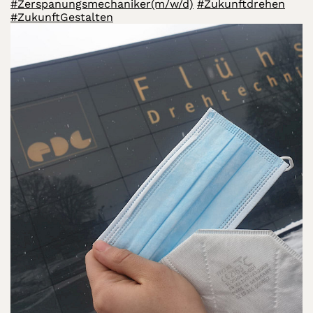
#Zerspanungsmechaniker(m/w/d)
#Zukunftdrehen
#ZukunftGestalten